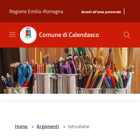
Salta al contenuto principale
|
Regione Emilia-Romagna
Accedi all'area personale
Comune di Calendasco
Home
>
Argomenti
>
Istruzione