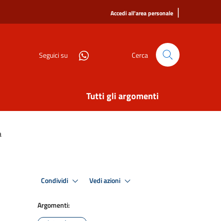
|
Accedi all'area personale
Seguici su
Cerca
Tutti gli argomenti
a
Condividi
Vedi azioni
Argomenti: