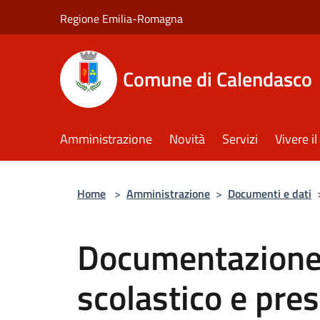
Salta al contenuto principale
Regione Emilia-Romagna
Comune di Calendasco
Amministrazione
Novità
Servizi
Vivere 
Home
>
Amministrazione
>
Documenti e dati
Documentazione
scolastico e pre