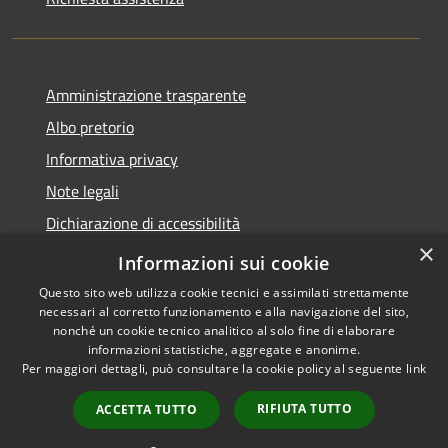
Amministrazione trasparente
Albo pretorio
Informativa privacy
Note legali
Dichiarazione di accessibilità
×
Piano di miglioramento del sito
Informazioni sui cookie
Questo sito web utilizza cookie tecnici e assimilati strettamente
necessari al corretto funzionamento e alla navigazione del sito,
nonché un cookie tecnico analitico al solo fine di elaborare
informazioni statistiche, aggregate e anonime.
RSS
Copyright © 2026 • Comune di
Per maggiori dettagli, può consultare la cookie policy al seguente
link
Accessibilità
Calendasco • Powered by
Privacy
Municipium
Accesso
•
RIFIUTA TUTTO
ACCETTA TUTTO
Cookie
redazione