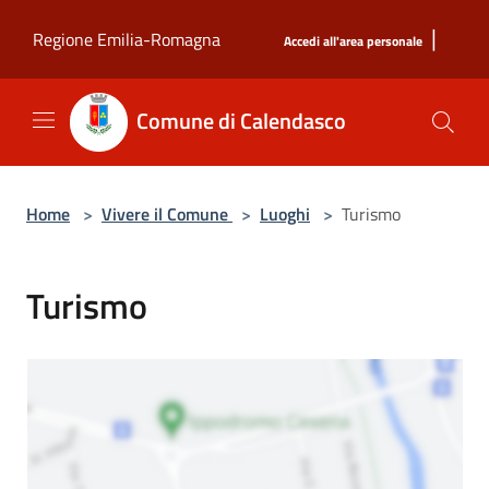
Salta al contenuto principale
|
Regione Emilia-Romagna
Accedi all'area personale
Comune di Calendasco
Home
>
Vivere il Comune
>
Luoghi
>
Turismo
Turismo