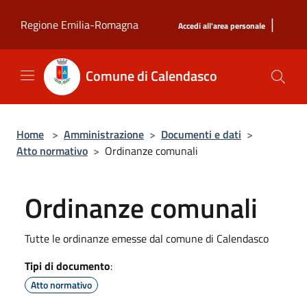
Salta al contenuto principale
|
Regione Emilia-Romagna
Accedi all'area personale
Comune di Calendasco
Home
>
Amministrazione
>
Documenti e dati
>
Atto normativo
>
Ordinanze comunali
Ordinanze comunali
Tutte le ordinanze emesse dal comune di Calendasco
Tipi di documento
:
Atto normativo