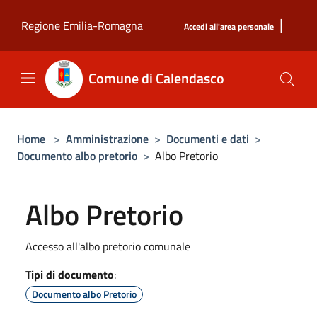
Salta al contenuto principale
|
Regione Emilia-Romagna
Accedi all'area personale
Comune di Calendasco
Home
>
Amministrazione
>
Documenti e dati
>
Documento albo pretorio
>
Albo Pretorio
Albo Pretorio
Accesso all'albo pretorio comunale
Tipi di documento
:
Documento albo Pretorio