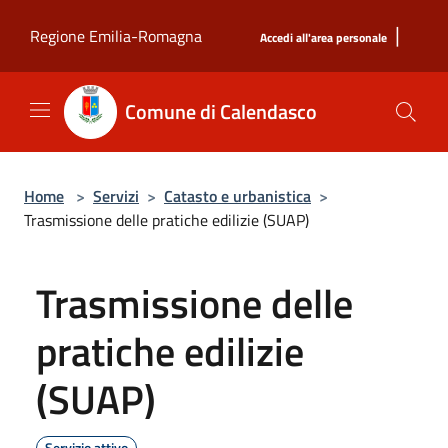
Salta al contenuto principale
|
Regione Emilia-Romagna
Accedi all'area personale
Comune di Calendasco
Home
>
Servizi
>
Catasto e urbanistica
>
Trasmissione delle pratiche edilizie (SUAP)
Trasmissione delle
pratiche edilizie
(SUAP)
Servizio attivo