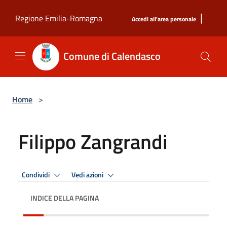
Salta al contenuto principale
|
Regione Emilia-Romagna
Accedi all'area personale
Comune di Calendasco
Home
>
Filippo Zangrandi
Condividi
Vedi azioni
INDICE DELLA PAGINA