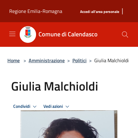
Salta al contenuto principale
|
Regione Emilia-Romagna
Accedi all'area personale
Comune di Calendasco
Home
>
Amministrazione
>
Politici
>
Giulia Malchioldi
Giulia Malchioldi
Condividi
Vedi azioni