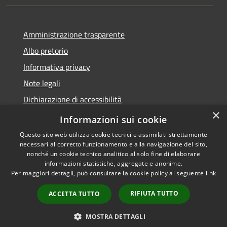
Amministrazione trasparente
Albo pretorio
Informativa privacy
Note legali
Dichiarazione di accessibilità
×
Piano di miglioramento del sito
Informazioni sui cookie
Questo sito web utilizza cookie tecnici e assimilati strettamente
necessari al corretto funzionamento e alla navigazione del sito,
nonché un cookie tecnico analitico al solo fine di elaborare
informazioni statistiche, aggregate e anonime.
RSS
Copyright © 2026 • Comune di
Per maggiori dettagli, può consultare la cookie policy al seguente
link
Accessibilità
Calendasco • Powered by
Privacy
Municipium
Accesso
•
RIFIUTA TUTTO
ACCETTA TUTTO
Cookie
redazione
Mappa del sito
MOSTRA DETTAGLI