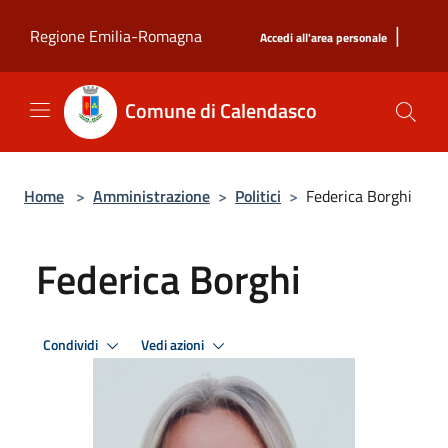
Salta al contenuto principale
|
Regione Emilia-Romagna
Accedi all'area personale
Comune di Calendasco
Home
>
Amministrazione
>
Politici
>
Federica Borghi
Federica Borghi
Condividi
Vedi azioni