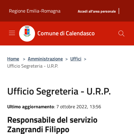
Salta al contenuto principale
|
Regione Emilia-Romagna
Accedi all'area personale
Comune di Calendasco
Home
>
Amministrazione
>
Uffici
>
Ufficio Segreteria - U.R.P.
Ufficio Segreteria - U.R.P.
Ultimo aggiornamento
: 7 ottobre 2022, 13:56
Responsabile del servizio
Zangrandi Filippo