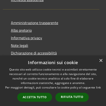
Amministrazione trasparente
Albo pretorio
Informativa privacy
Note legali
Dichiarazione di accessibilità
×
Piano di miglioramento del sito
Informazioni sui cookie
Questo sito web utilizza cookie tecnici e assimilati strettamente
necessari al corretto funzionamento e alla navigazione del sito,
nonché un cookie tecnico analitico al solo fine di elaborare
informazioni statistiche, aggregate e anonime.
RSS
Copyright © 2026 • Comune di
Per maggiori dettagli, può consultare la cookie policy al seguente
link
Accessibilità
Calendasco • Powered by
Privacy
Municipium
Accesso
•
RIFIUTA TUTTO
ACCETTA TUTTO
Cookie
redazione