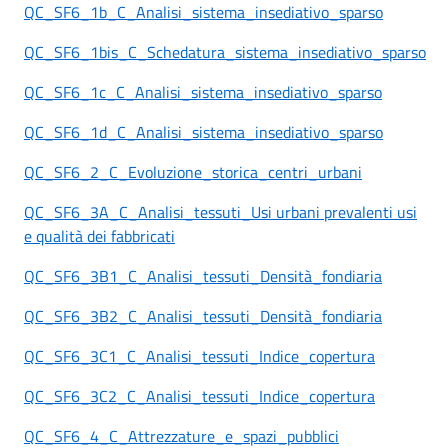
QC_SF6_1b_C_Analisi_sistema_insediativo_sparso
QC_SF6_1bis_C_Schedatura_sistema_insediativo_sparso
QC_SF6_1c_C_Analisi_sistema_insediativo_sparso
QC_SF6_1d_C_Analisi_sistema_insediativo_sparso
QC_SF6_2_C_Evoluzione_storica_centri_urbani
QC_SF6_3A_C_Analisi_tessuti_Usi urbani prevalenti usi
e qualità dei fabbricati
QC_SF6_3B1_C_Analisi_tessuti_Densità_fondiaria
QC_SF6_3B2_C_Analisi_tessuti_Densità_fondiaria
QC_SF6_3C1_C_Analisi_tessuti_Indice_copertura
QC_SF6_3C2_C_Analisi_tessuti_Indice_copertura
QC_SF6_4_C_Attrezzature_e_spazi_pubblici