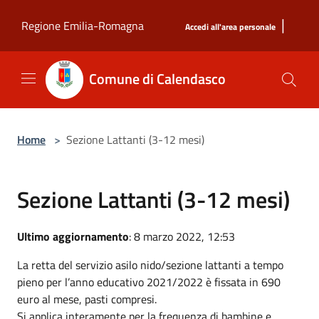
Salta al contenuto principale
|
Regione Emilia-Romagna
Accedi all'area personale
Comune di Calendasco
Home
>
Sezione Lattanti (3-12 mesi)
Sezione Lattanti (3-12 mesi)
Ultimo aggiornamento
: 8 marzo 2022, 12:53
La retta del servizio asilo nido/sezione lattanti a tempo
pieno per l’anno educativo 2021/2022 è fissata in 690
euro al mese, pasti compresi.
Si applica interamente per la frequenza di bambine e