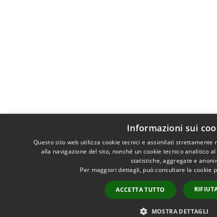
Informazioni sui coo
Questo sito web utilizza cookie tecnici e assimilati strettamente
alla navigazione del sito, nonché un cookie tecnico analitico al
statistiche, aggregate e anoni
Per maggiori dettagli, può consultare la cookie 
RIFIUT
ACCETTA TUTTO
MOSTRA DETTAGLI