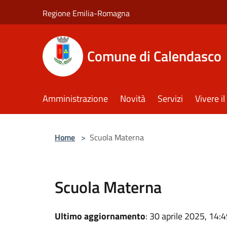
Salta al contenuto principale
Regione Emilia-Romagna
Comune di Calendasco
Amministrazione
Novità
Servizi
Vivere 
Home
>
Scuola Materna
Scuola Materna
Ultimo aggiornamento
: 30 aprile 2025, 14: