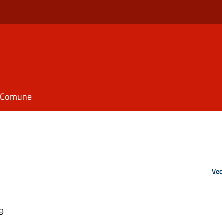
il Comune
Ved
49