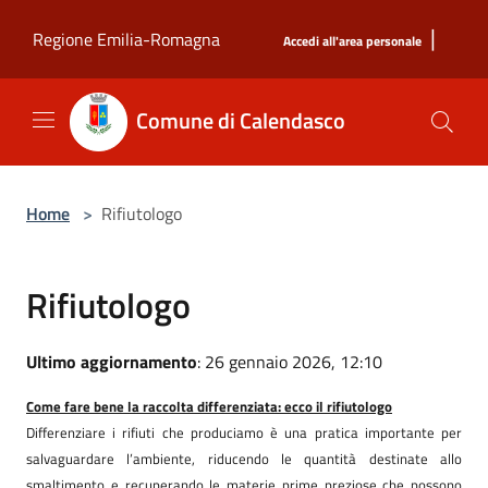
Salta al contenuto principale
|
Regione Emilia-Romagna
Accedi all'area personale
Comune di Calendasco
Home
>
Rifiutologo
Rifiutologo
Ultimo aggiornamento
: 26 gennaio 2026, 12:10
Come fare bene la raccolta differenziata: ecco il rifiutologo
Differenziare i rifiuti che produciamo è una pratica importante per
salvaguardare l’ambiente, riducendo le quantità destinate allo
smaltimento e recuperando le materie prime preziose che possono