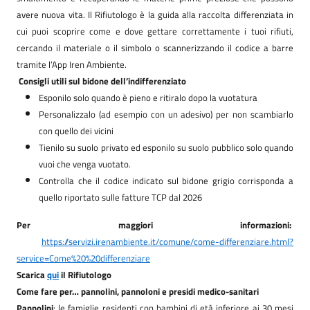
avere nuova vita. Il Rifiutologo è la guida alla raccolta differenziata in
cui puoi scoprire come e dove gettare correttamente i tuoi rifiuti,
cercando il materiale o il simbolo o scannerizzando il codice a barre
tramite l’App Iren Ambiente.
Consigli utili sul bidone dell’indifferenziato
Esponilo solo quando è pieno e ritiralo dopo la vuotatura
Personalizzalo (ad esempio con un adesivo) per non scambiarlo
con quello dei vicini
Tienilo su suolo privato ed esponilo su suolo pubblico solo quando
vuoi che venga vuotato.
Controlla che il codice indicato sul bidone grigio corrisponda a
quello riportato sulle fatture TCP dal 2026
Per maggiori informazioni:
https://servizi.irenambiente.it/comune/come-differenziare.html?
service=Come%20%20differenziare
Scarica
qui
il Rifiutologo
Come fare per… pannolini, pannoloni e presidi medico-sanitari
Pannolini
: le famiglie residenti con bambini di età inferiore ai 30 mesi