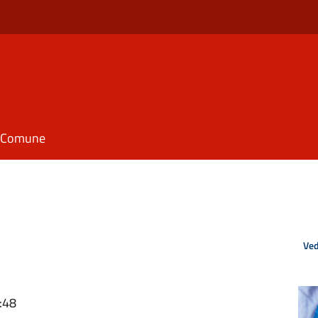
il Comune
Ved
:48