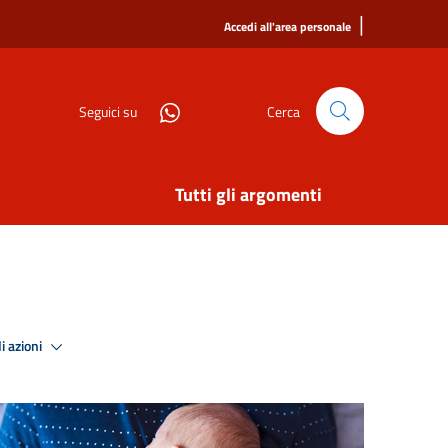
|
Accedi all'area personale
Seguici su
Cerca
Tutti gli argomenti
i azioni