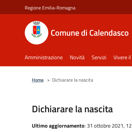
Salta al contenuto principale
Regione Emilia-Romagna
Comune di Calendasco
Amministrazione
Novità
Servizi
Vivere 
Home
>
Dichiarare la nascita
Dichiarare la nascita
Ultimo aggiornamento
: 31 ottobre 2021, 12