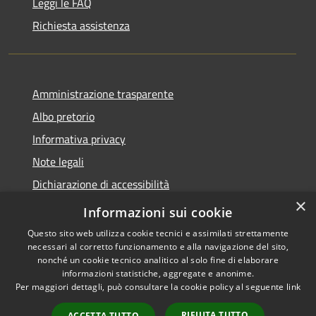
Leggi le FAQ
Richiesta assistenza
Amministrazione trasparente
Albo pretorio
Informativa privacy
Note legali
Dichiarazione di accessibilità
×
Piano di miglioramento del sito
Informazioni sui cookie
Questo sito web utilizza cookie tecnici e assimilati strettamente
necessari al corretto funzionamento e alla navigazione del sito,
nonché un cookie tecnico analitico al solo fine di elaborare
informazioni statistiche, aggregate e anonime.
RSS
Copyright © 2026 • Comune di
Per maggiori dettagli, può consultare la cookie policy al seguente
link
Accessibilità
Calendasco • Powered by
Privacy
Municipium
Accesso
•
RIFIUTA TUTTO
ACCETTA TUTTO