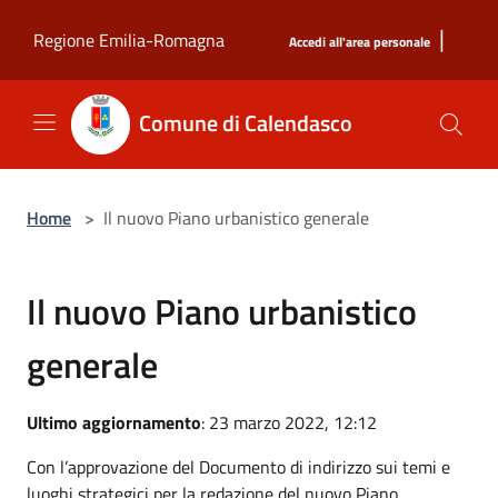
Salta al contenuto principale
|
Regione Emilia-Romagna
Accedi all'area personale
Comune di Calendasco
Home
>
Il nuovo Piano urbanistico generale
Il nuovo Piano urbanistico
generale
Ultimo aggiornamento
: 23 marzo 2022, 12:12
Con l’approvazione del Documento di indirizzo sui temi e
luoghi strategici per la redazione del nuovo Piano