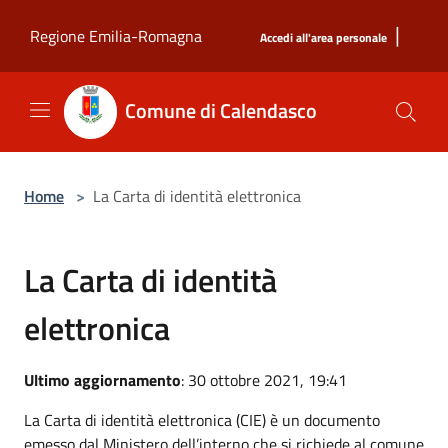
Salta al contenuto principale
|
Regione Emilia-Romagna
Accedi all'area personale
Comune di Calendasco
Home
>
La Carta di identità elettronica
La Carta di identità
elettronica
Ultimo aggiornamento
: 30 ottobre 2021, 19:41
La Carta di identità elettronica (CIE) è un documento
emesso dal Ministero dell’interno che si richiede al comune