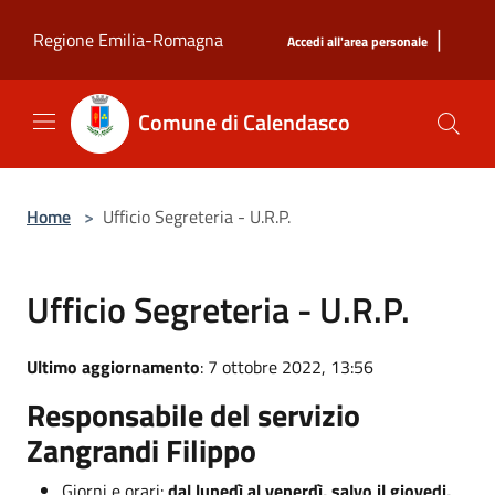
Salta al contenuto principale
|
Regione Emilia-Romagna
Accedi all'area personale
Comune di Calendasco
Home
>
Ufficio Segreteria - U.R.P.
Ufficio Segreteria - U.R.P.
Ultimo aggiornamento
: 7 ottobre 2022, 13:56
Responsabile del servizio
Zangrandi Filippo
Giorni e orari:
dal
lunedì al venerdì, salvo il giovedi,