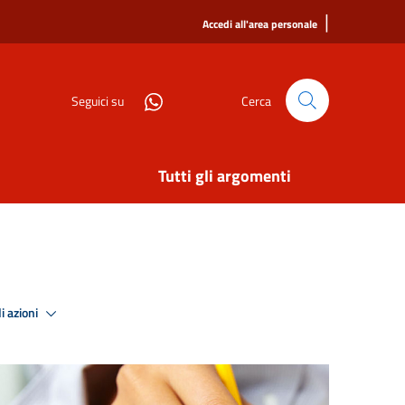
|
Accedi all'area personale
Seguici su
Cerca
Tutti gli argomenti
i azioni