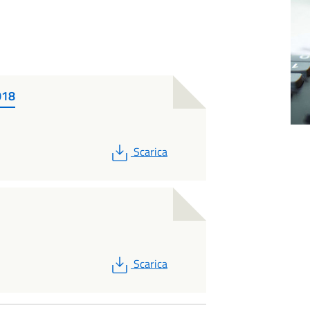
018
PDF
Scarica
PDF
Scarica