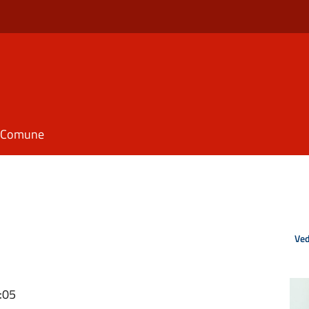
il Comune
Ved
:05