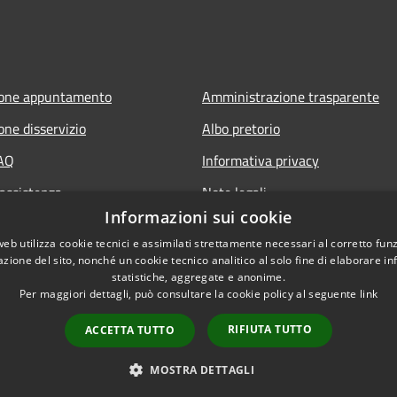
ione appuntamento
Amministrazione trasparente
one disservizio
Albo pretorio
FAQ
Informativa privacy
 assistenza
Note legali
Informazioni sui cookie
Dichiarazione di accessibilità
web utilizza cookie tecnici e assimilati strettamente necessari al corretto fu
Piano di miglioramento del sito
azione del sito, nonché un cookie tecnico analitico al solo fine di elaborare i
statistiche, aggregate e anonime.
Per maggiori dettagli, può consultare la cookie policy al seguente
link
RIFIUTA TUTTO
ACCETTA TUTTO
l sito
Copyright © 2026 • Comune di C
MOSTRA DETTAGLI