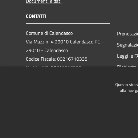
Documenti e dati
CONTATTI
Comune di Calendasco
Prenotaz
Via Mazzini 4 29010 Calendasco PC -
Segnalazi
29010 - Calendasco
Leggi le 
Codice Fiscale: 00216710335
Richiesta
Partita IVA: 00216710335
PEC:
comune.calendasco@legalmail.it
Questo sito 
Centralino Unico: 0523 772722
alla navig
RSS
Accessibilità
Privacy
Cookie
Mappa de