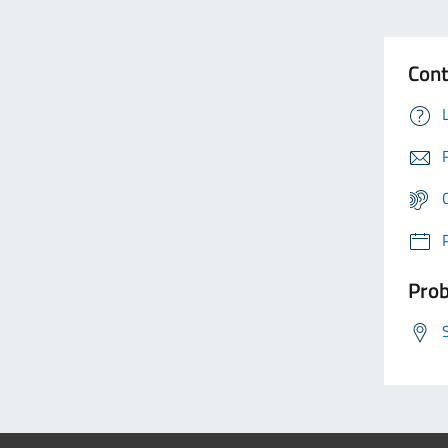
Cont
Prob