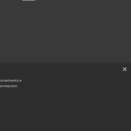
×
nzionamento e
nformazioni
Municipium
Accesso redazione
alendasco • Powered by
•