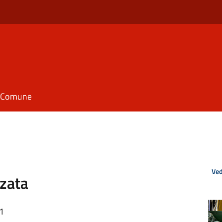
il Comune
Ved
zzata
01