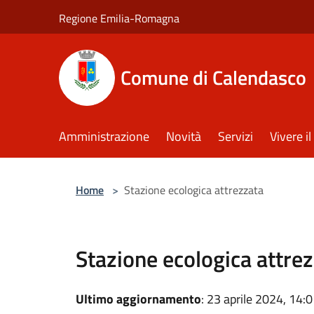
Salta al contenuto principale
Regione Emilia-Romagna
Comune di Calendasco
Amministrazione
Novità
Servizi
Vivere 
Home
>
Stazione ecologica attrezzata
Stazione ecologica attre
Ultimo aggiornamento
: 23 aprile 2024, 14: