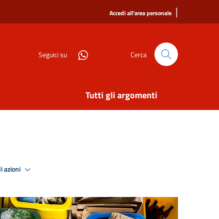
|
Accedi all'area personale
Seguici su
Cerca
Tutti gli argomenti
i azioni