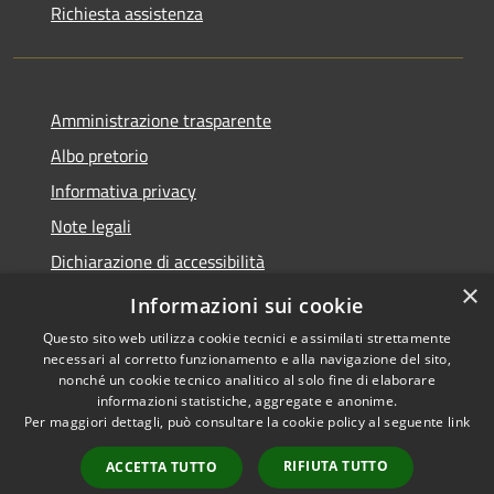
Richiesta assistenza
Amministrazione trasparente
Albo pretorio
Informativa privacy
Note legali
Dichiarazione di accessibilità
×
Piano di miglioramento del sito
Informazioni sui cookie
Questo sito web utilizza cookie tecnici e assimilati strettamente
necessari al corretto funzionamento e alla navigazione del sito,
nonché un cookie tecnico analitico al solo fine di elaborare
informazioni statistiche, aggregate e anonime.
RSS
Copyright © 2026 • Comune di
Per maggiori dettagli, può consultare la cookie policy al seguente
link
Accessibilità
Calendasco • Powered by
Privacy
Municipium
Accesso
•
RIFIUTA TUTTO
ACCETTA TUTTO
Cookie
redazione